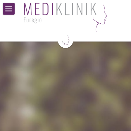
Home
Spektrum
Ablauf einer Behandlung
Unser Team
Feedback
Mediathek
Kontakt
Stellenangebote
Termine Online