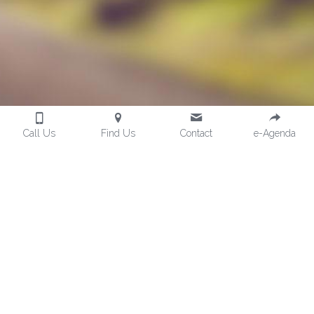
Call Us
Find Us
Contact
e-Agenda
Cookie Use
We use cookies to ensure a smooth
browsing experience. By accepting, you
agree the use of cookies.
Learn More
Save
Decline All
Accept all
Settings
Mediklinik Euregio | Lascheterweg 17 Eupen (Belgien) | 
Tel.: +32 (0)87 660 668 | E-Mail: 
info@mediklinik.be
Klinik für Zahn-, Mund-, Kiefer- und plastische 
Gesichtschirurgie in Eupen - Verviers - Aachen
Zahnimplantate, Weisheitszähne, ästhetische Chirurgie, 
Schönheitschirurgie, orthognatische Chirurgie, Chirurgie 
der Schilddrüse, Stomatologie